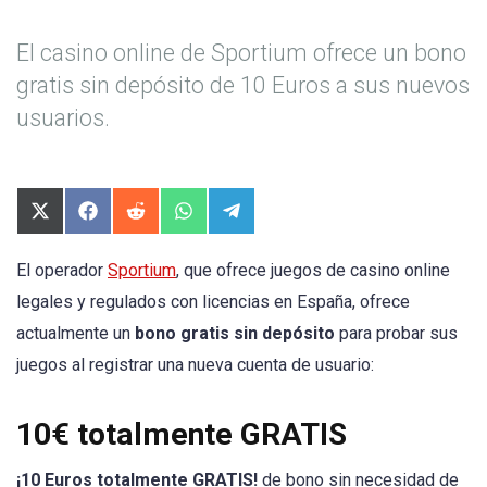
El casino online de Sportium ofrece un bono
gratis sin depósito de 10 Euros a sus nuevos
usuarios.
Compartir
Compartir
Compartir
Compartir
Compartir
en
en
en
en
en
X
Facebook
Reddit
WhatsApp
Telegram
(Twitter)
El operador
Sportium
, que ofrece juegos de casino online
legales y regulados con licencias en España, ofrece
actualmente un
bono gratis sin depósito
para probar sus
juegos al registrar una nueva cuenta de usuario:
10€ totalmente GRATIS
¡
10 Euros totalmente GRATIS!
de bono sin necesidad de