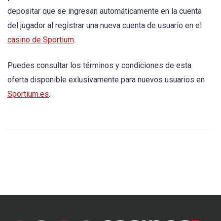
depositar que se ingresan automáticamente en la cuenta
del jugador al registrar una nueva cuenta de usuario en el
casino de Sportium
.
Puedes consultar los términos y condiciones de esta
oferta disponible exlusivamente para nuevos usuarios en
Sportium.es
.