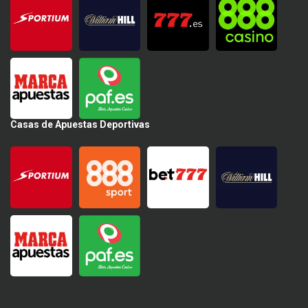
Casas de Apuestas Deportivas