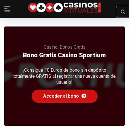
Casino: Bonos Gratis
Bono Gratis Casino Sportium
¡Consigue 10 Euros de bono sin depósito
totalmente GRATIS al registrar una nueva cuenta de
usuario!
Acceder al bono