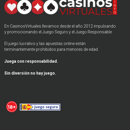
En CasinosVirtuales llevamos desde el año 2012 impulsando
y promocionando el
Juego Seguro
y el Juego Responsable.
El juego lucrativo y las apuestas online están
terminantemente prohibidos para menores de edad.
Juega con responsabilidad.
Sin diversión no hay juego.