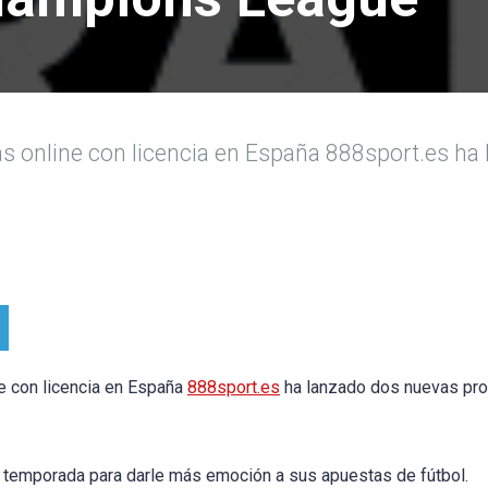
as online con licencia en España 888sport.es ha
ir
ompartir
n
pp
elegram
e con licencia en España
888sport.es
ha lanzado dos nuevas pr
ta temporada para darle más emoción a sus apuestas de fútbol.