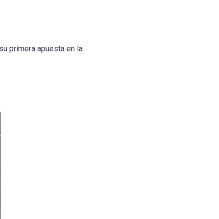
su primera apuesta en la