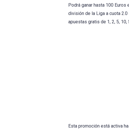
Podrá ganar hasta 100 Euros e
división de la Liga a cuota 2.0
apuestas gratis de 1, 2, 5, 10
Esta promoción está activa ha