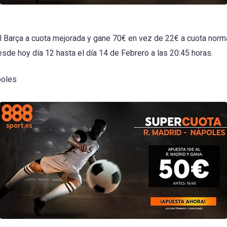
el Barça a cuota mejorada y gane 70€ en vez de 22€ a cuota norma
sde hoy día 12 hasta el día 14 de Febrero a las 20:45 horas.
poles