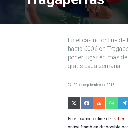
En el casino online d
hasta 600€ en Tragape
poder jugar en más de
gratis cada semana.
30 de septiembre de 2016
Compartir
Compartir
Compartir
Compart
C
en
en
en
en
e
X
Facebook
Reddit
WhatsA
T
(Twitter)
En el casino online de
Paf.es
h
online (también disponible pa