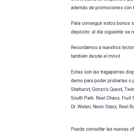
además de promociones con ti
Para conseguir estos bonos si
depósito: al día siguiente se 
Recordamos a nuestros lector
también desde el móvil.
Estas son las tragaperras dis
demo para poder probarlas o pr
Starburst, Gonzo’s Quest, Twin
South Park: Reel Chaos, Fruit
Dr. Wuten, Neon Staxx, Reel R
Puede consultar las nuevas o