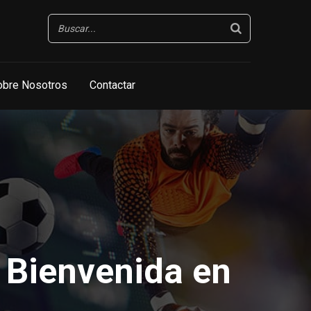
obre Nosotros
Contactar
 Bienvenida en