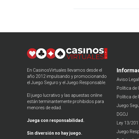
Informa
En CasinosVirtuales llevamos desde el
año 2012 impulsando y promocionando
Aviso Legal
el
Juego Seguro
y el Juego Responsable.
Política de
El juego lucrativo y las apuestas online
Política de
están terminantemente prohibidos para
Juego Segu
menores de edad.
DGOJ
Juega con responsabilidad.
Ley 13/201
Juego Res
Sin diversión no hay juego.