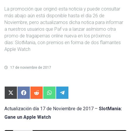
La promoción que originó esta noticia y puede consultar
más abajo aún está disponible hasta el día 26 de
Noviembre, pero actualizamos dicha notica para informar
a nuestros usuarios que Paf va a lanzar asímismo otra
promo de tragaperras online nueva en los próximos
días: SlotMania, con premios en forma de dos flamantes
Apple Watch
17 de noviembre de 2017
Compartir
Compartir
Compartir
Compartir
Compartir
en
en
en
en
en
X
Facebook
Reddit
WhatsApp
Telegram
(Twitter)
Actualización día 17 de Noviembre de 2017 –
SlotMania:
Gane un Apple Watch