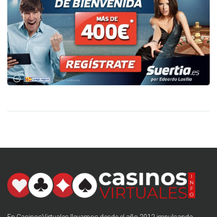
En CasinosVirtuales llevamos desde el año 2012 impulsando