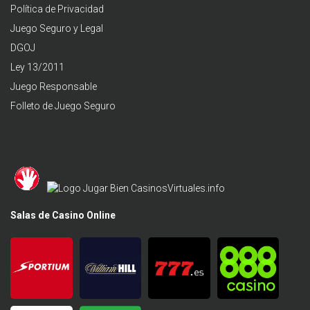
Política de Privacidad
Juego Seguro y Legal
DGOJ
Ley 13/2011
Juego Responsable
Folleto de Juego Seguro
Salas de Casino Online