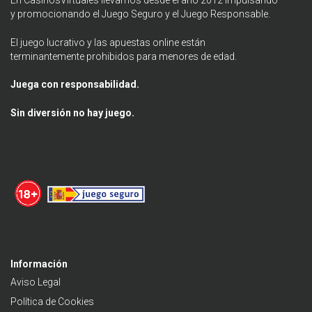
y promocionando el
Juego Seguro
y el Juego Responsable.
El juego lucrativo y las apuestas online están
terminantemente prohibidos para menores de edad.
Juega con responsabilidad.
Sin diversión no hay juego.
Información
Aviso Legal
Política de Cookies