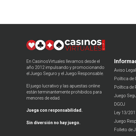
Informa
En CasinosVirtuales llevamos desde el
año 2012 impulsando y promocionando
Aviso Legal
el
Juego Seguro
y el Juego Responsable.
Política de
El juego lucrativo y las apuestas online
Política de
están terminantemente prohibidos para
Juego Segu
menores de edad.
DGOJ
Juega con responsabilidad.
Ley 13/201
Juego Res
Sin diversión no hay juego.
Folleto de