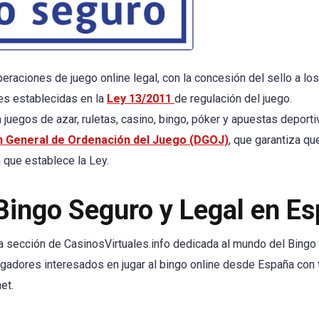
raciones de juego online legal, con la concesión del sello a lo
es establecidas en la
Ley 13/2011
de regulación del juego.
uegos de azar, ruletas, casino, bingo, póker y apuestas deportiv
n General de Ordenación del Juego (DGOJ)
, que garantiza qu
 que establece la Ley.
Bingo Seguro y Legal en E
a sección de CasinosVirtuales.info dedicada al mundo del Bingo
ugadores interesados en jugar al bingo online desde España con t
et.