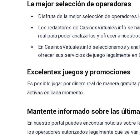
La mejor selección de operadores
Disfruta de la mejor selección de operadores 
Los redactores de CasinosVirtuales.info se han
real para poder analizarlas y ofrecer a nuestro
En CasinosVirtuales.info seleccionamos y anal
ofrecer sus servicios de juego legalmente en 
Excelentes juegos y promociones
Es posible jugar por dinero real de manera gratuita
activas en cada momento.
Mantente informado sobre las última
En nuestro portal puedes encontrar noticias sobre l
los operadores autorizados legalmente que se van