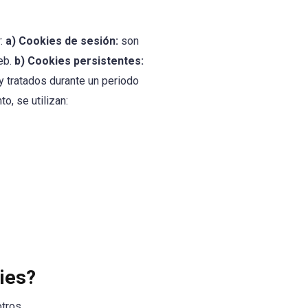
r:
a) Cookies de sesión:
son
eb.
b) Cookies persistentes:
y tratados durante un periodo
o, se utilizan:
ies?
tros .