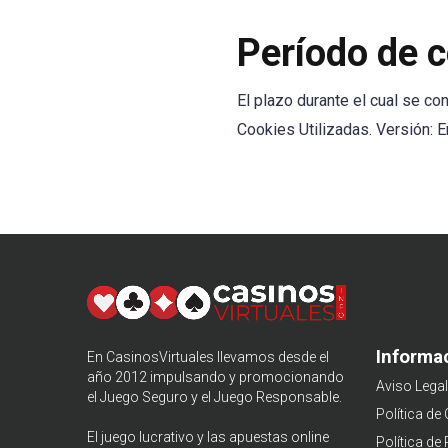
Período de c
El plazo durante el cual se co
Cookies Utilizadas. Versión: 
Informa
En CasinosVirtuales llevamos desde el
año 2012 impulsando y promocionando
Aviso Legal
el
Juego Seguro
y el Juego Responsable.
Política de
El juego lucrativo y las apuestas online
Política de