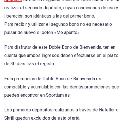
realizar el segundo depósito, cuyas condiciones de uso y
liberación son idénticas a las del primer bono.
Para recibir y utilizar el segundo bono no es necesario
pulsar de nuevo el botón «Me apunto».
Para disfrutar de este Doble Bono de Bienvenida, ten en
cuenta que ambos ingresos deben efectuarse en el plazo
de 30 días tras el registro.
Esta promoción de Doble Bono de Bienvenida es
compatible y acumulable con las demás promociones que
puedes encontrar en Sportium.es.
Los primeros depósitos realizados a través de Neteller o
Skrill quedan excluidos de esta oferta.