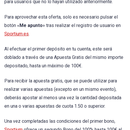
para usuarios que no lo hayan utilizado anteriormente.
Para aprovechar esta oferta, solo es necesario pulsar el
botón «
Me apunto
» tras realizar el registro de usuario en
Sportium.es
.
Al efectuar el primer depósito en tu cuenta, este será
doblado a través de una Apuesta Gratis del mismo importe
depositado, hasta un máximo de 100€.
Para recibir la apuesta gratis, que se puede utilizar para
realizar varias apuestas (excepto en un mismo evento),
deberás apostar al menos una vez la cantidad depositada
en una o varias apuestas de cuota 1.50 o superior.
Una vez completadas las condiciones del primer bono,
Sportium
ofrece un segundo Bono del 100% hasta 100€ al