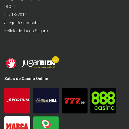
DGOJ
Ley 13/2011
Juego Responsable
Folleto de Juego Seguro
Salas de Casino Online