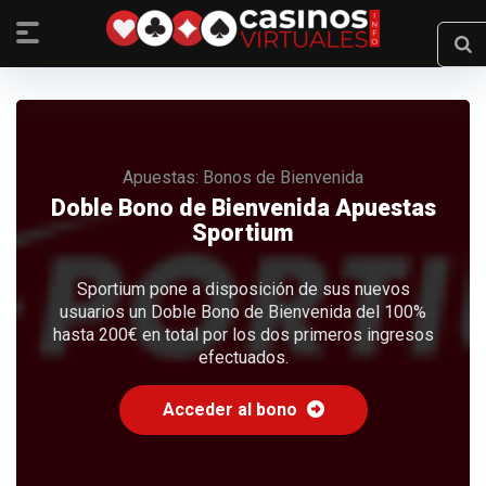
Apuestas: Bonos de Bienvenida
Doble Bono de Bienvenida Apuestas
Sportium
Sportium pone a disposición de sus nuevos
usuarios un Doble Bono de Bienvenida del 100%
hasta 200€ en total por los dos primeros ingresos
efectuados.
Acceder al bono