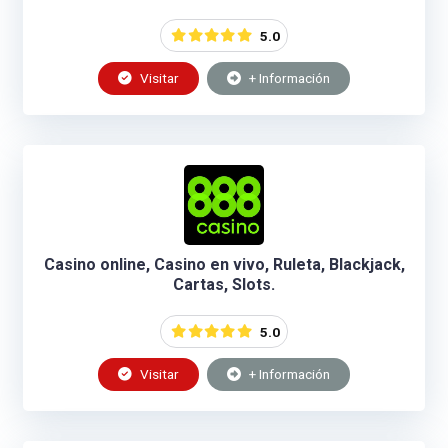
5.0
Visitar
+ Información
Casino online, Casino en vivo, Ruleta, Blackjack,
Cartas, Slots.
5.0
Visitar
+ Información