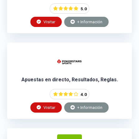
5.0
Visitar
+ Información
Apuestas en directo, Resultados, Reglas.
4.0
Visitar
+ Información