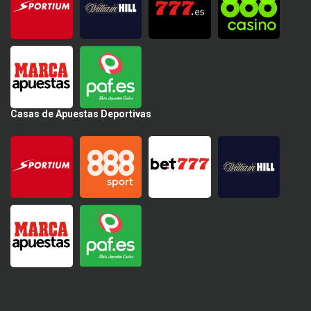
Casas de Apuestas Deportivas