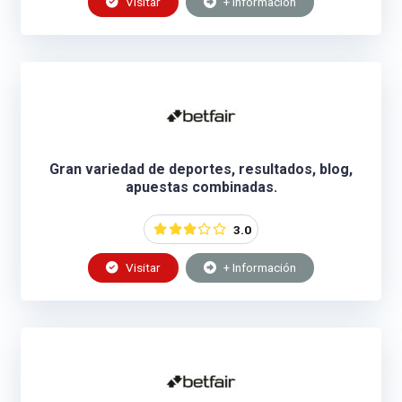
Visitar
+ Información
Gran variedad de deportes, resultados, blog,
apuestas combinadas.
3.0
Visitar
+ Información