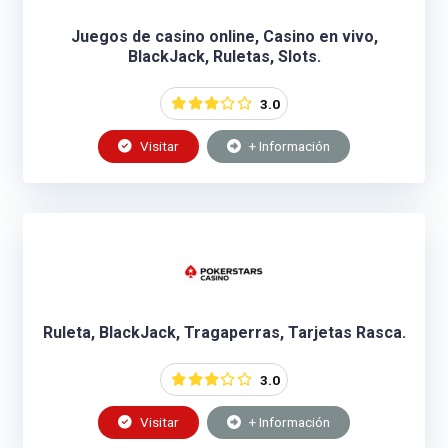
Juegos de casino online, Casino en vivo,
BlackJack, Ruletas, Slots.
3.0
Visitar
+ Información
Ruleta, BlackJack, Tragaperras, Tarjetas Rasca.
3.0
Visitar
+ Información