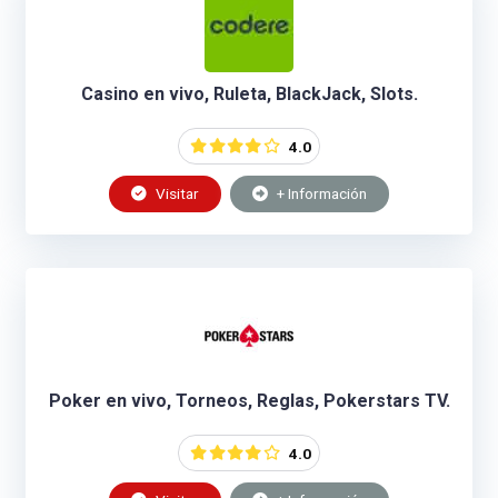
Casino en vivo, Ruleta, BlackJack, Slots.
4.0
Visitar
+ Información
Poker en vivo, Torneos, Reglas, Pokerstars TV.
4.0