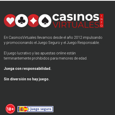
En CasinosVirtuales llevamos desde el año 2012 impulsando
y promocionando el
Juego Seguro
y el Juego Responsable.
El juego lucrativo y las apuestas online están
terminantemente prohibidos para menores de edad.
Juega con responsabilidad.
Sin diversión no hay juego.