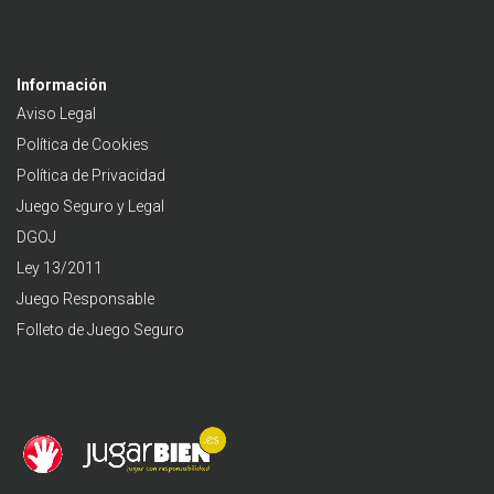
Información
Aviso Legal
Política de Cookies
Política de Privacidad
Juego Seguro y Legal
DGOJ
Ley 13/2011
Juego Responsable
Folleto de Juego Seguro