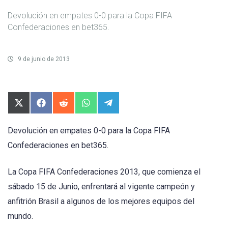
Devolución en empates 0-0 para la Copa FIFA
Confederaciones en bet365.
9 de junio de 2013
Compartir
Compartir
Compartir
Compartir
Compartir
en
en
en
en
en
X
Facebook
Reddit
WhatsApp
Telegram
(Twitter)
Devolución en empates 0-0 para la Copa FIFA
Confederaciones en bet365.
La Copa FIFA Confederaciones 2013, que comienza el
sábado 15 de Junio, enfrentará al vigente campeón y
anfitrión Brasil a algunos de los mejores equipos del
mundo.