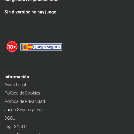
Sin diversión no hay juego.
Información
Aviso Legal
Política de Cookies
Política de Privacidad
Juego Seguro y Legal
DGOJ
Ley 13/2011