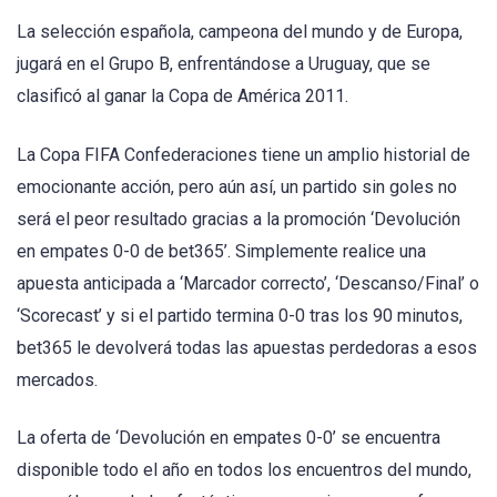
La selección española, campeona del mundo y de Europa,
jugará en el Grupo B, enfrentándose a Uruguay, que se
clasificó al ganar la Copa de América 2011.
La Copa FIFA Confederaciones tiene un amplio historial de
emocionante acción, pero aún así, un partido sin goles no
será el peor resultado gracias a la promoción ‘Devolución
en empates 0-0 de bet365’. Simplemente realice una
apuesta anticipada a ‘Marcador correcto’, ‘Descanso/Final’ o
‘Scorecast’ y si el partido termina 0-0 tras los 90 minutos,
bet365 le devolverá todas las apuestas perdedoras a esos
mercados.
La oferta de ‘Devolución en empates 0-0’ se encuentra
disponible todo el año en todos los encuentros del mundo,