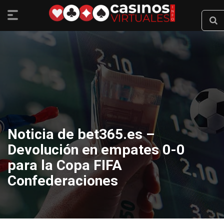
Noticia de bet365.es –
Devolución en empates 0-0
para la Copa FIFA
Confederaciones