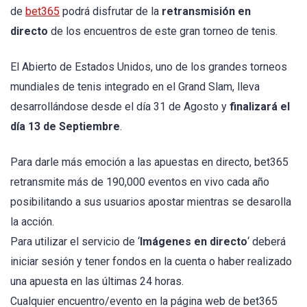
de
bet365
podrá disfrutar de la
retransmisión en
directo
de los encuentros de este gran torneo de tenis.
El Abierto de Estados Unidos, uno de los grandes torneos
mundiales de tenis integrado en el Grand Slam, lleva
desarrollándose desde el día 31 de Agosto y
finalizará el
día 13 de Septiembre
.
Para darle más emoción a las apuestas en directo, bet365
retransmite más de 190,000 eventos en vivo cada año
posibilitando a sus usuarios apostar mientras se desarolla
la acción.
Para utilizar el servicio de ‘
Imágenes en directo
‘ deberá
iniciar sesión y tener fondos en la cuenta o haber realizado
una apuesta en las últimas 24 horas.
Cualquier encuentro/evento en la página web de bet365