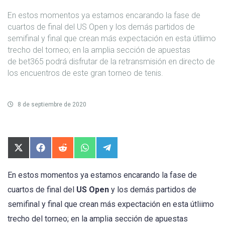
En estos momentos ya estamos encarando la fase de
cuartos de final del US Open y los demás partidos de
semifinal y final que crean más expectación en esta útliimo
trecho del torneo; en la amplia sección de apuestas
de bet365 podrá disfrutar de la retransmisión en directo de
los encuentros de este gran torneo de tenis.
8 de septiembre de 2020
Compartir
Compartir
Compartir
Compartir
Compartir
en
en
en
en
en
X
Facebook
Reddit
WhatsApp
Telegram
(Twitter)
En estos momentos ya estamos encarando la fase de
cuartos de final del
US Open
y los demás partidos de
semifinal y final que crean más expectación en esta útliimo
trecho del torneo; en la amplia sección de apuestas