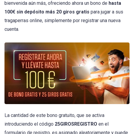
bienvenida aún más, ofreciendo ahora un bono de
hasta
100€ sin depósito más 20 giros gratis
para jugar a sus
tragaperras online, simplemente por registrar una nueva
cuenta.
La cantidad de este bono gratuito, que se activa
introduciendo el código
25GIROSREGISTRO
en el
formulario de registro, es asignado aleatoriamente y puede