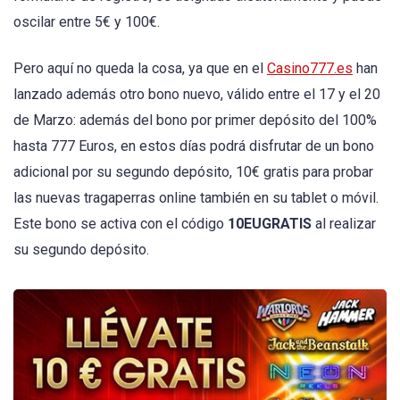
oscilar entre 5€ y 100€.
Pero aquí no queda la cosa, ya que en el
Casino777.es
han
lanzado además otro bono nuevo, válido entre el 17 y el 20
de Marzo: además del bono por primer depósito del 100%
hasta 777 Euros, en estos días podrá disfrutar de un bono
adicional por su segundo depósito, 10€ gratis para probar
las nuevas tragaperras online también en su tablet o móvil.
Este bono se activa con el código
10EUGRATIS
al realizar
su segundo depósito.