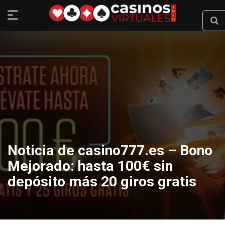
Noticia de casino777.es – Bono
Mejorado: hasta 100€ sin
depósito más 20 giros gratis