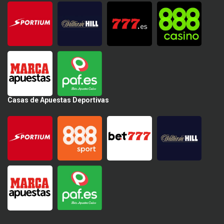
Casas de Apuestas Deportivas