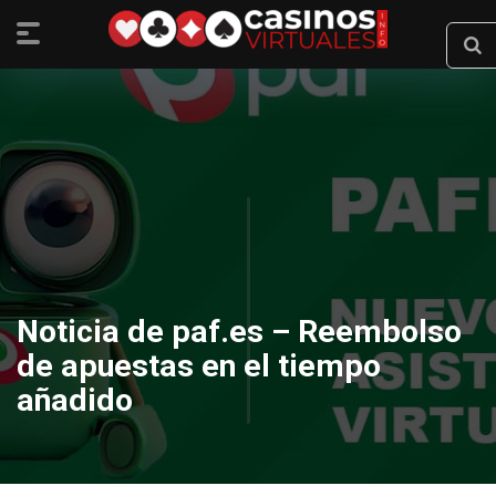
Noticia de paf.es – Reembolso
de apuestas en el tiempo
añadido