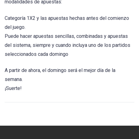
modalidades de apuestas:
Categoría 1X2 y las apuestas hechas antes del comienzo
del juego.
Puede hacer apuestas sencillas, combinadas y apuestas
del sistema, siempre y cuando incluya uno de los partidos
seleccionados cada domingo
A partir de ahora, el domingo será el mejor día de la
semana.
¡Suerte!