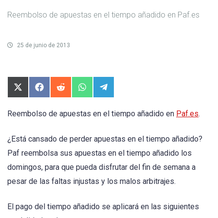
Reembolso de apuestas en el tiempo añadido en Paf.es
25 de junio de 2013
Compartir
Compartir
Compartir
Compartir
Compartir
en
en
en
en
en
X
Facebook
Reddit
WhatsApp
Telegram
(Twitter)
Reembolso de apuestas en el tiempo añadido en
Paf.es
.
¿Está cansado de perder apuestas en el tiempo añadido?
Paf reembolsa sus apuestas en el tiempo añadido los
domingos, para que pueda disfrutar del fin de semana a
pesar de las faltas injustas y los malos arbitrajes.
El pago del tiempo añadido se aplicará en las siguientes