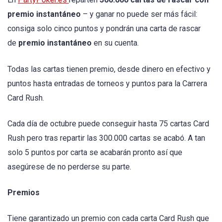
premio instantáneo
– y ganar no puede ser más fácil:
consiga solo cinco puntos y pondrán una carta de rascar
de
premio instantáneo
en su cuenta.
Todas las cartas tienen premio, desde dinero en efectivo y
puntos hasta entradas de torneos y puntos para la Carrera
Card Rush.
Cada día de octubre puede conseguir hasta 75 cartas Card
Rush pero tras repartir las 300.000 cartas se acabó. A tan
solo 5 puntos por carta se acabarán pronto así que
asegúrese de no perderse su parte.
Premios
Tiene garantizado un premio con cada carta Card Rush que