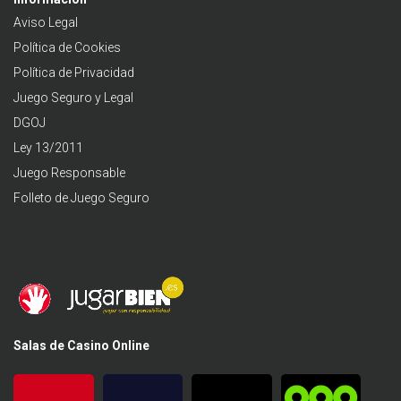
Aviso Legal
Política de Cookies
Política de Privacidad
Juego Seguro y Legal
DGOJ
Ley 13/2011
Juego Responsable
Folleto de Juego Seguro
Salas de Casino Online