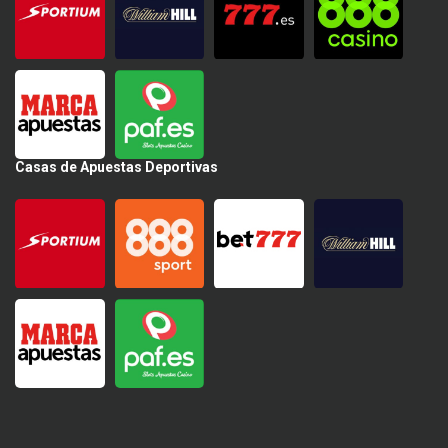
Casas de Apuestas Deportivas