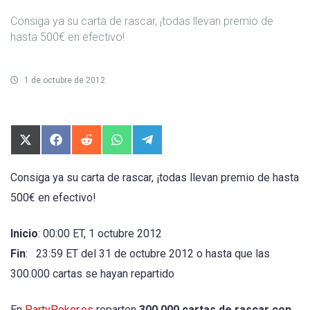
Consiga ya su carta de rascar, ¡todas llevan premio de
hasta 500€ en efectivo!
1 de octubre de 2012
Compartir
Compartir
Compartir
Compartir
Compartir
en
en
en
en
en
X
Facebook
Reddit
WhatsApp
Telegram
(Twitter)
Consiga ya su carta de rascar, ¡todas llevan premio de hasta
500€ en efectivo!
Inicio
: 00:00 ET, 1 octubre 2012
Fin
: 23:59 ET del 31 de octubre 2012 o hasta que las
300.000 cartas se hayan repartido
En
PartyPoker.es
reparten
300.000 cartas de rascar con