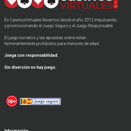
En CasinosVirtuales llevamos desde el año 2012 impulsando
y promocionando el
Juego Seguro
y el Juego Responsable.
El juego lucrativo y las apuestas online están
terminantemente prohibidos para menores de edad.
Juega con responsabilidad.
Sin diversión no hay juego.
Información