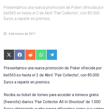
Presentamos una nueva promoción de Poker ofrecida por
bet365.es hasta el 2 de Abril: ‘Pair Collector’, con 85.000
Euros a repartir en premios.
4 de marzo de 2017
Compartir
Compartir
Compartir
Compartir
Compartir
en
en
en
en
en
X
Facebook
Reddit
WhatsApp
Telegram
(Twitter)
Presentamos una nueva promoción de Poker ofrecida por
bet365.es hasta el 2 de Abril: ‘Pair Collector’, con 85.000
Euros a repartir en premios.
Reciba su ticket de torneo para acceder a torneos gratis
(freerolls) diarios ‘Pair Collector All In Shootout’ de 1.000
Euros obteniendo cuatro pareja diferentes como sus cartas