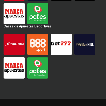
Casas de Apuestas Deportivas