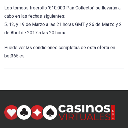
Los torneos freerolls ‘€10,000 Pair Collector’ se llevarán a
cabo en las fechas siguientes:
5, 12, y 19 de Marzo a las 21 horas GMT y 26 de Marzo y 2
de Abril de 2017 a las 20 horas.
Puede ver las condiciones completas de esta oferta en
bet365.es.