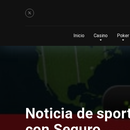
Inicio
Casino
Poker
Noticia de spo
con Seguro