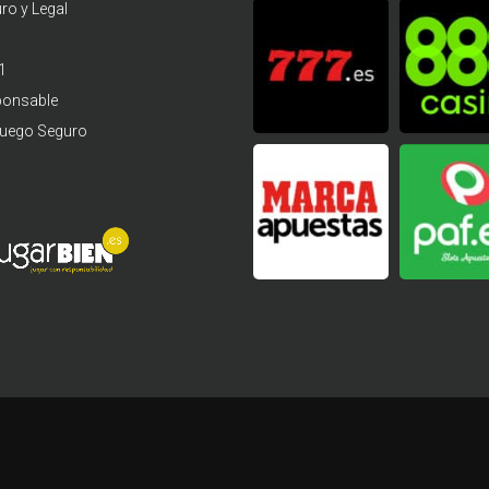
ro y Legal
1
ponsable
 Juego Seguro