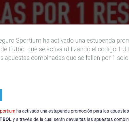
seguro Sportium ha activado una estupenda pro
 Fútbol que se activa utilizando el código: FUT
as apuestas combinadas que se fallen por 1 solo
ir
ompartir
n
pp
elegram
portium
ha activado una estupenda promoción para las apuesta
TBOL
y a través de la cual serán devueltas las apuestas combin