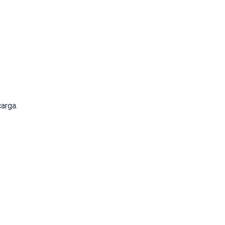
arga.