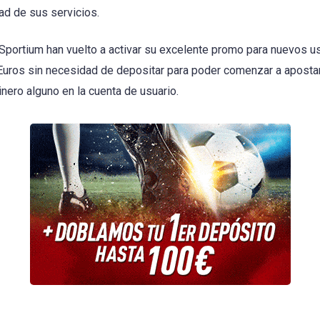
ad de sus servicios.
Sportium han vuelto a activar su excelente promo para nuevos us
Euros sin necesidad de depositar para poder comenzar a apostar
inero alguno en la cuenta de usuario.