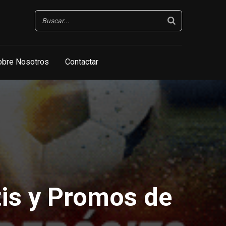
obre Nosotros
Contactar
tis y Promos de