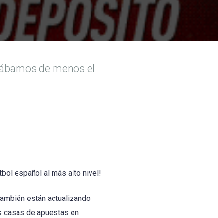
echábamos de menos el
bol español al más alto nivel!
 también están actualizando
s casas de apuestas en