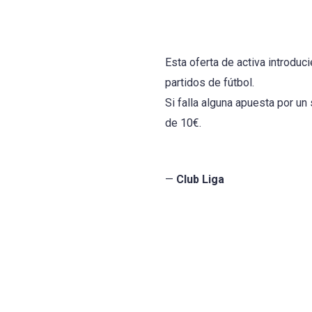
Esta oferta de activa introduc
partidos de fútbol.
Si falla alguna apuesta por un
de 10€.
—
Club Liga