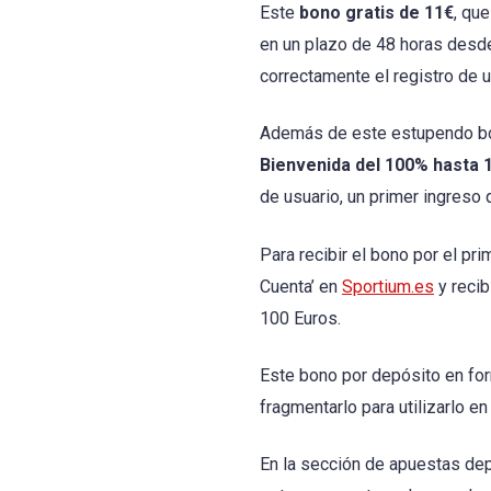
Este
bono gratis de 11€
, qu
en un plazo de 48 horas desde
correctamente el registro de u
Además de este estupendo bon
Bienvenida del 100% hasta 
de usuario, un primer ingreso
Para recibir el bono por el pri
Cuenta’ en
Sportium.es
y recib
100 Euros.
Este bono por depósito en form
fragmentarlo para utilizarlo 
En la sección de apuestas dep