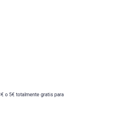
3€ o 5€ totalmente gratis para