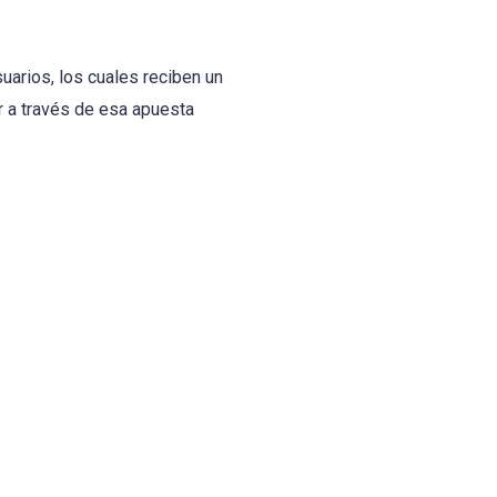
uarios, los cuales reciben un
 a través de esa apuesta