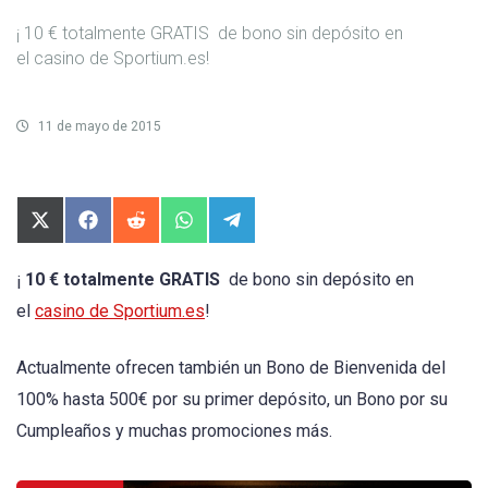
¡ 10 € totalmente GRATIS de bono sin depósito en
el casino de Sportium.es!
11 de mayo de 2015
Compartir
Compartir
Compartir
Compartir
Compartir
en
en
en
en
en
X
Facebook
Reddit
WhatsApp
Telegram
(Twitter)
¡
10 € totalmente GRATIS
de bono sin depósito en
el
casino de Sportium.es
!
Actualmente ofrecen también un Bono de Bienvenida del
100% hasta 500€ por su primer depósito, un Bono por su
Cumpleaños y muchas promociones más.