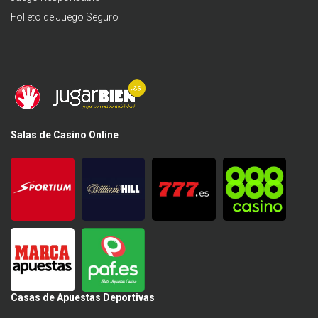
Folleto de Juego Seguro
Salas de Casino Online
Casas de Apuestas Deportivas