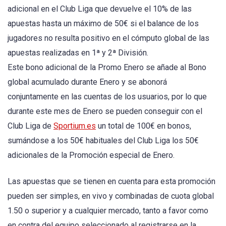
adicional en el Club Liga que devuelve el 10% de las
apuestas hasta un máximo de 50€ si el balance de los
jugadores no resulta positivo en el cómputo global de las
apuestas realizadas en 1ª y 2ª División.
Este bono adicional de la Promo Enero se añade al Bono
global acumulado durante Enero y se abonorá
conjuntamente en las cuentas de los usuarios, por lo que
durante este mes de Enero se pueden conseguir con el
Club Liga de
Sportium.es
un total de 100€ en bonos,
sumándose a los 50€ habituales del Club Liga los 50€
adicionales de la Promoción especial de Enero.
Las apuestas que se tienen en cuenta para esta promoción
pueden ser simples, en vivo y combinadas de cuota global
1.50 o superior y a cualquier mercado, tanto a favor como
en contra del equipo seleccionado al registrarse en la