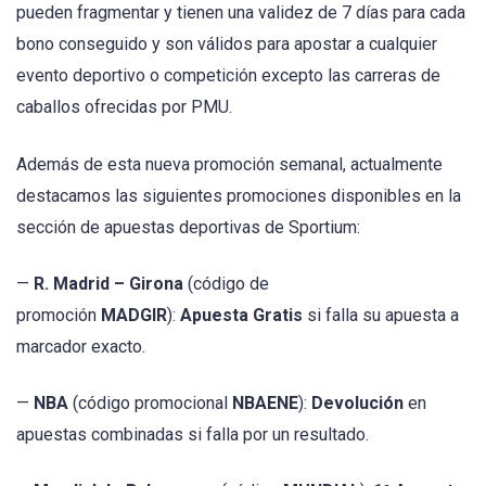
pueden fragmentar y tienen una validez de 7 días para cada
bono conseguido y son válidos para apostar a cualquier
evento deportivo o competición excepto las carreras de
caballos ofrecidas por PMU.
Además de esta nueva promoción semanal, actualmente
destacamos las siguientes promociones disponibles en la
sección de apuestas deportivas de Sportium:
—
R. Madrid – Girona
(código de
promoción
MADGIR
):
Apuesta Gratis
si falla su apuesta a
marcador exacto.
—
NBA
(código promocional
NBAENE
):
Devolución
en
apuestas combinadas si falla por un resultado.