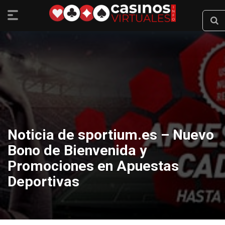
Noticia de sportium.es – Nuevo
Bono de Bienvenida y
Promociones en Apuestas
Deportivas