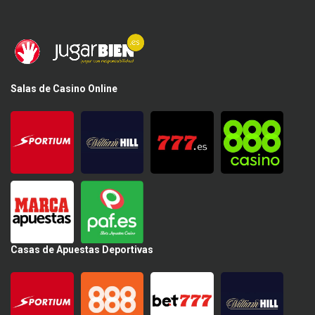
Salas de Casino Online
Casas de Apuestas Deportivas