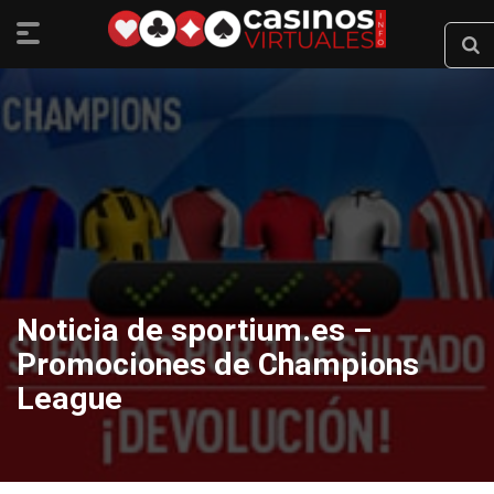
Noticia de sportium.es –
Promociones de Champions
League