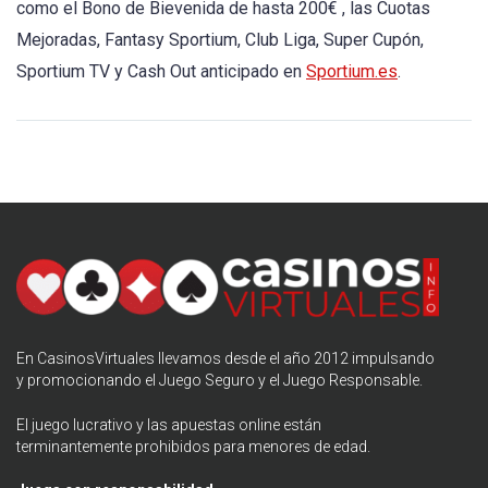
como el Bono de Bievenida de hasta 200€ , las Cuotas
Mejoradas, Fantasy Sportium, Club Liga, Super Cupón,
Sportium TV y Cash Out anticipado en
Sportium.es
.
En CasinosVirtuales llevamos desde el año 2012 impulsando
y promocionando el
Juego Seguro
y el Juego Responsable.
El juego lucrativo y las apuestas online están
terminantemente prohibidos para menores de edad.