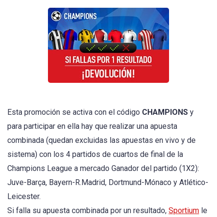
Esta promoción se activa con el código
CHAMPIONS
y
para participar en ella hay que realizar una apuesta
combinada (quedan excluidas las apuestas en vivo y de
sistema) con los 4 partidos de cuartos de final de la
Champions League a mercado Ganador del partido (1X2):
Juve-Barça, Bayern-R.Madrid, Dortmund-Mónaco y Atlético-
Leicester.
Si falla su apuesta combinada por un resultado,
Sportium
le