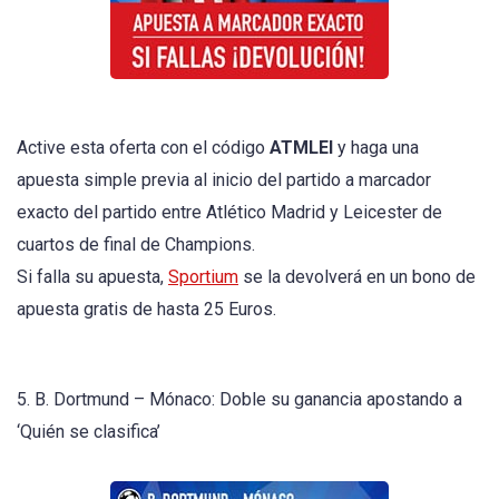
Active esta oferta con el código
ATMLEI
y haga una
apuesta simple previa al inicio del partido a marcador
exacto del partido entre Atlético Madrid y Leicester de
cuartos de final de Champions.
Si falla su apuesta,
Sportium
se la devolverá en un bono de
apuesta gratis de hasta 25 Euros.
5. B. Dortmund – Mónaco: Doble su ganancia apostando a
‘Quién se clasifica’