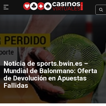
Noticia de sports.bwin.es –
Mundial de Balonmano: Oferta
de Devolución en Apuestas
Fallidas