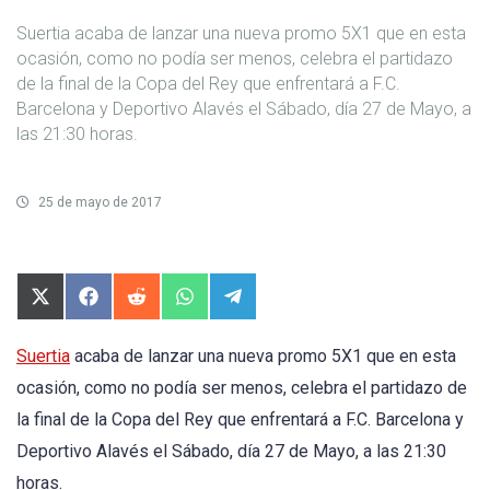
Suertia acaba de lanzar una nueva promo 5X1 que en esta
ocasión, como no podía ser menos, celebra el partidazo
de la final de la Copa del Rey que enfrentará a F.C.
Barcelona y Deportivo Alavés el Sábado, día 27 de Mayo, a
las 21:30 horas.
25 de mayo de 2017
Compartir
Compartir
Compartir
Compartir
Compartir
en
en
en
en
en
X
Facebook
Reddit
WhatsApp
Telegram
(Twitter)
Suertia
acaba de lanzar una nueva promo 5X1 que en esta
ocasión, como no podía ser menos, celebra el partidazo de
la final de la Copa del Rey que enfrentará a F.C. Barcelona y
Deportivo Alavés el Sábado, día 27 de Mayo, a las 21:30
horas.