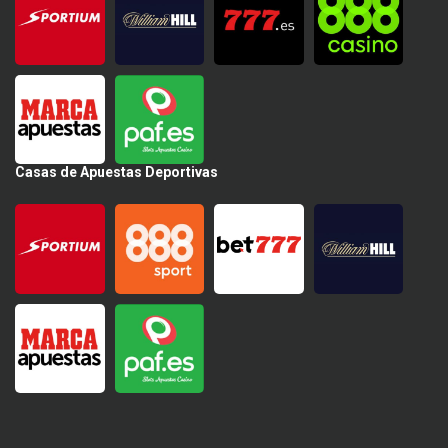
Casas de Apuestas Deportivas