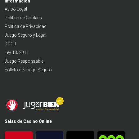
Información
Aviso Legal
Política de Cookies
Política de Privacidad
Juego Seguro y Legal
DGOJ
Ley 13/2011
Juego Responsable
Folleto de Juego Seguro
Salas de Casino Online