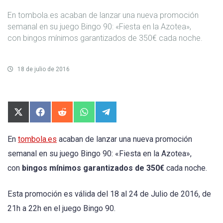
En tombola.es acaban de lanzar una nueva promoción
semanal en su juego Bingo 90: «Fiesta en la Azotea»,
con bingos mínimos garantizados de 350€ cada noche.
18 de julio de 2016
Compartir
Compartir
Compartir
Compartir
Compartir
en
en
en
en
en
X
Facebook
Reddit
WhatsApp
Telegram
(Twitter)
En
tombola.es
acaban de lanzar una nueva promoción
semanal en su juego Bingo 90: «Fiesta en la Azotea»,
con
bingos mínimos garantizados de 350€
cada noche.
Esta promoción es válida del 18 al 24 de Julio de 2016, de
21h a 22h en el juego Bingo 90.