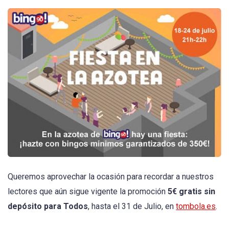
Queremos aprovechar la ocasión para recordar a nuestros
lectores que aún sigue vigente la promoción
5€ gratis sin
depósito para Todos
, hasta el 31 de Julio, en
tombola.es
.