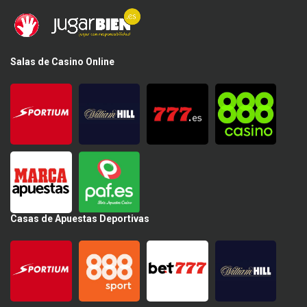
Salas de Casino Online
Casas de Apuestas Deportivas