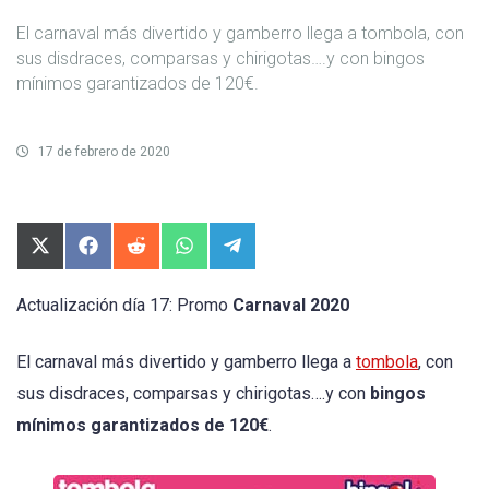
El carnaval más divertido y gamberro llega a tombola, con
sus disdraces, comparsas y chirigotas….y con bingos
mínimos garantizados de 120€.
17 de febrero de 2020
Compartir
Compartir
Compartir
Compartir
Compartir
en
en
en
en
en
X
Facebook
Reddit
WhatsApp
Telegram
(Twitter)
Actualización día 17: Promo
Carnaval 2020
El carnaval más divertido y gamberro llega a
tombola
, con
sus disdraces, comparsas y chirigotas….y con
bingos
mínimos garantizados de 120€
.