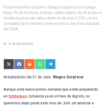
Podrá encontrar la promo ‘Bingos Sorpresa’ en el juego
bingo 90 de tombola, el bingo online clásico de 90 bolas en
donde el precio de cada cartón es de solo 0,10€ y la tira
completa de 6 cartones tiene un precio aún más reducido
de 0,50€.
31 de julio de 2020
Compartir
Compartir
Compartir
Compartir
Compartir
en
en
en
en
en
X
Facebook
Reddit
WhatsApp
Telegram
(Twitter)
Actualización día 31 de Julio: ‘
Bingos Sorpresa
‘
Aunque esta nueva promo semanal que están preparando
en
tombola.es
comienza ya en el mes de Agosto, no
queremos dejar pasar este mes de Julio sin anunciar a