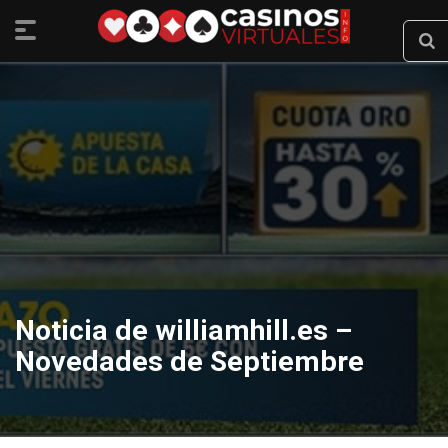
Noticia de williamhill.es –
Novedades de Septiembre