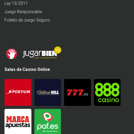
Ley 13/2011
Juego Responsable
Folleto de Juego Seguro
Salas de Casino Online