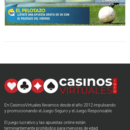
En CasinosVirtuales llevamos desde el año 2012 impulsando
y promocionando el
Juego Seguro
y el Juego Responsable.
El juego lucrativo y las apuestas online están
terminantemente prohibidos para menores de edad.