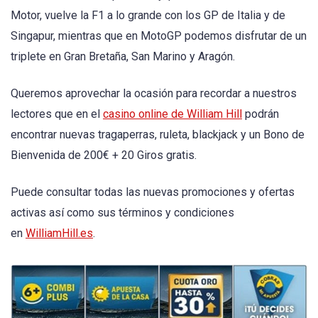
Motor, vuelve la F1 a lo grande con los GP de Italia y de
Singapur, mientras que en MotoGP podemos disfrutar de un
triplete en Gran Bretaña, San Marino y Aragón.
Queremos aprovechar la ocasión para recordar a nuestros
lectores que en el
casino online de William Hill
podrán
encontrar nuevas tragaperras, ruleta, blackjack y un Bono de
Bienvenida de 200€ + 20 Giros gratis.
Puede consultar todas las nuevas promociones y ofertas
activas así como sus términos y condiciones
en
WilliamHill.es
.