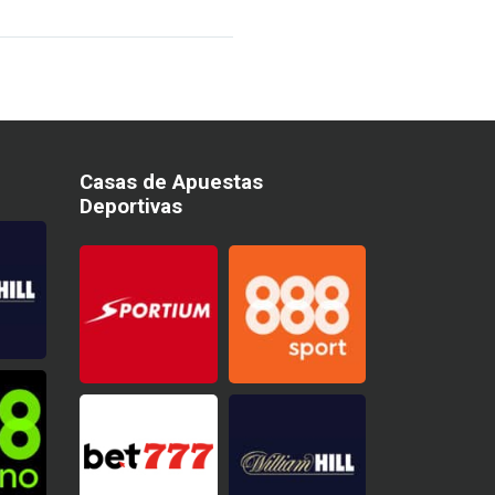
Casas de Apuestas
Deportivas