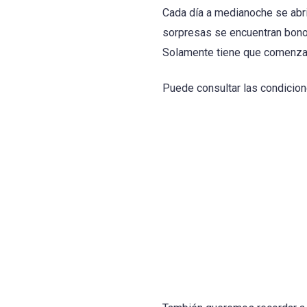
Cada día a medianoche se abri
sorpresas se encuentran bonos
Solamente tiene que comenzar a
Puede consultar las condicion