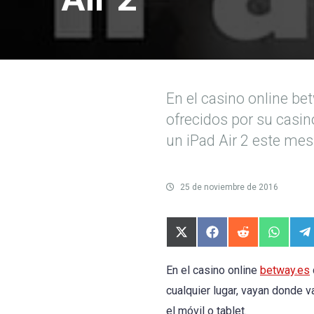
En el casino online be
ofrecidos por su casin
un iPad Air 2 este mes
25 de noviembre de 2016
Compartir
Compartir
Compartir
Compart
C
en
en
en
en
e
X
Facebook
Reddit
WhatsA
T
(Twitter)
En el casino online
betway.es
cualquier lugar, vayan donde v
el móvil o tablet.