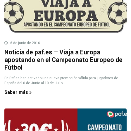
6 de junio de 2016
Noticia de paf.es – Viaja a Europa
apostando en el Campeonato Europeo de
Fútbol
En Paf.es han activado una nueva promoción válida para jugadores de
España del 6 de Junio al 10 de Julio ...
Saber más »