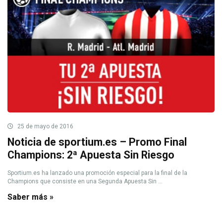
25 de mayo de 2016
Noticia de sportium.es – Promo Final
Champions: 2ª Apuesta Sin Riesgo
Sportium.es ha lanzado una promoción especial para la final de la
Champions que consiste en una Segunda Apuesta Sin ...
Saber más »