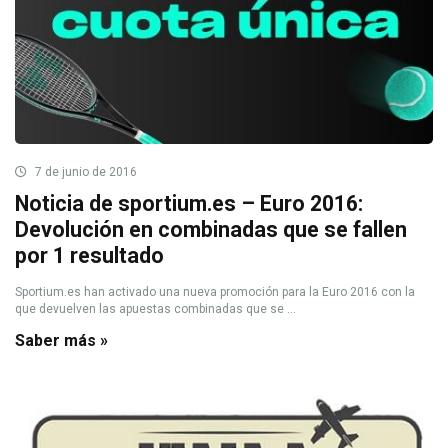
7 de junio de 2016
Noticia de sportium.es – Euro 2016:
Devolución en combinadas que se fallen
por 1 resultado
Sportium.es han activado una nueva promoción para la Euro 2016 con la
que devuelven las apuestas combinadas que se ...
Saber más »