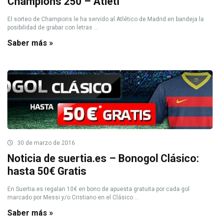
Champions 250 – Atleti
El sorteo de Champions le ha servido al Atlético de Madrid en bandeja la
posibilidad de grabar con letras ...
Saber más »
30 de marzo de 2016
Noticia de suertia.es – Bonogol Clásico:
hasta 50€ Gratis
En Suertia.es regalan 10€ en bono de apuesta gratuita por cada gol
marcado por Messi y/o Cristiano en el Clásico ...
Saber más »