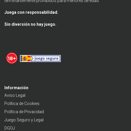
terminantemente prohibidos para menores de edad.
Juega con responsabilidad.
Sin diversión no hay juego.
Información
Aviso Legal
Política de Cookies
Política de Privacidad
Juego Seguro y Legal
DGOJ