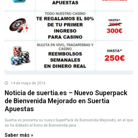
14 de mayo de 2016
Noticia de suertia.es – Nuevo Superpack
de Bienvenida Mejorado en Suertia
Apuestas
Suertia.es presenta su nuevo SuperPack de Bienvenida Mejorado, en el que
se ha doblado el Bono de Bienvenida para ...
Saber más »