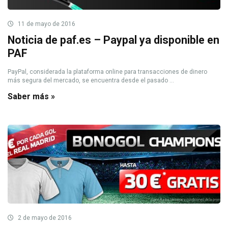
11 de mayo de 2016
Noticia de paf.es – Paypal ya disponible en
PAF
PayPal, considerada la plataforma online para transacciones de dinero
más segura del mercado, se encuentra desde el pasado ...
Saber más »
2 de mayo de 2016