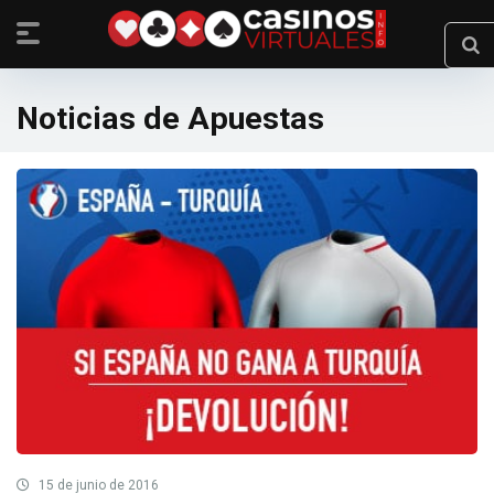
Noticias de Apuestas
15 de junio de 2016