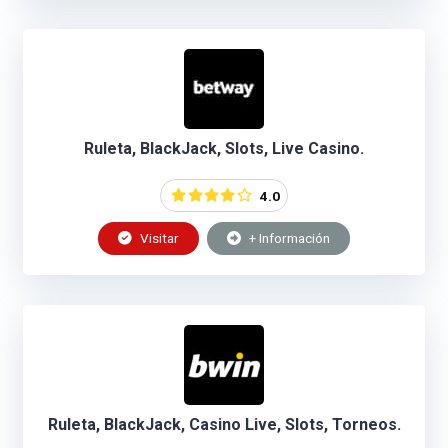
Ruleta, BlackJack, Slots, Live Casino.
4.0
Visitar
+ Información
Ruleta, BlackJack, Casino Live, Slots, Torneos.