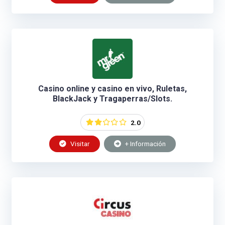
Casino online y casino en vivo, Ruletas,
BlackJack y Tragaperras/Slots.
2.0
Visitar
+ Información