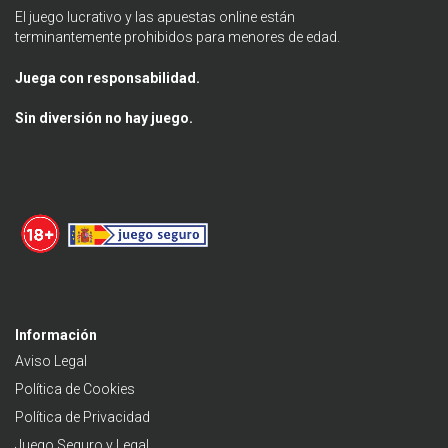
El juego lucrativo y las apuestas online están
terminantemente prohibidos para menores de edad.
Juega con responsabilidad.
Sin diversión no hay juego.
Información
Aviso Legal
Política de Cookies
Política de Privacidad
Juego Seguro y Legal