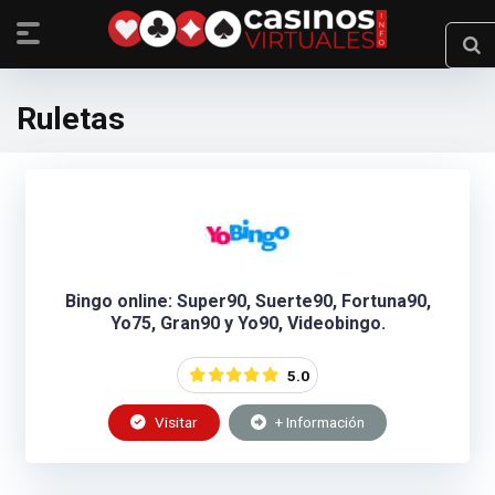
Ruletas
Bingo online: Super90, Suerte90, Fortuna90,
Yo75, Gran90 y Yo90, Videobingo.
5.0
Visitar
+ Información