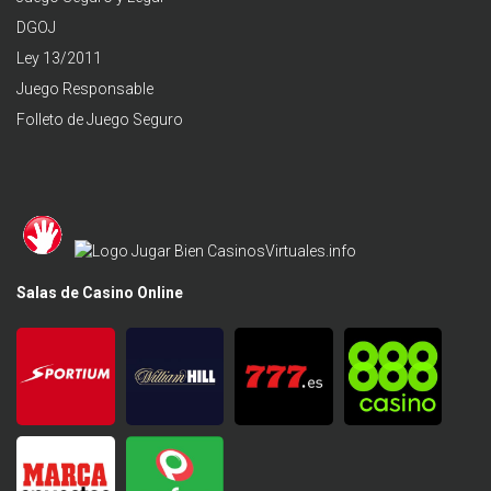
DGOJ
Ley 13/2011
Juego Responsable
Folleto de Juego Seguro
Salas de Casino Online