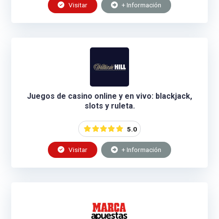
Visitar
+ Información
Juegos de casino online y en vivo: blackjack,
slots y ruleta.
5.0
Visitar
+ Información