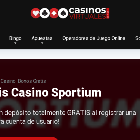
Bingo
Apuestas
Operadores de Juego Online
S
Casino: Bonos Gratis
is Casino Sportium
n depósito totalmente GRATIS al registrar una
a cuenta de usuario!