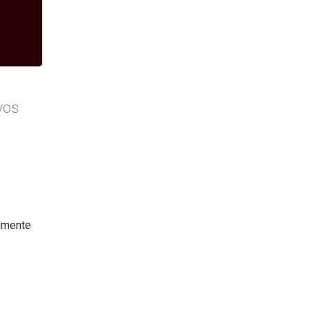
vos
almente