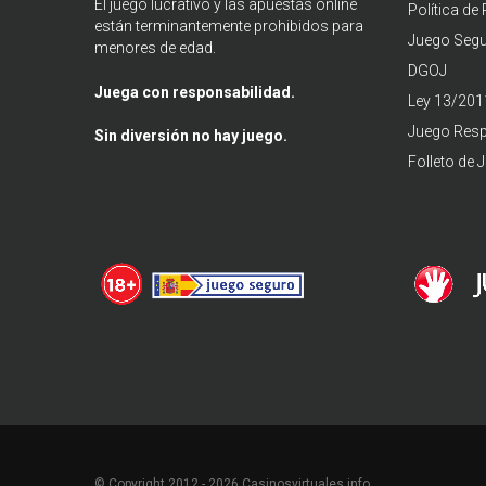
El juego lucrativo y las apuestas online
Política de
están terminantemente prohibidos para
Juego Segu
menores de edad.
DGOJ
Juega con responsabilidad.
Ley 13/201
Juego Res
Sin diversión no hay juego.
Folleto de
© Copyright 2012 - 2026 Casinosvirtuales.info