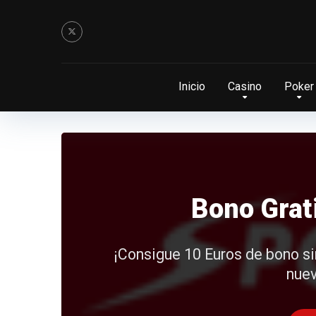
Inicio
Casino
Poker
Bono Grat
¡Consigue 10 Euros de bono si
nuev