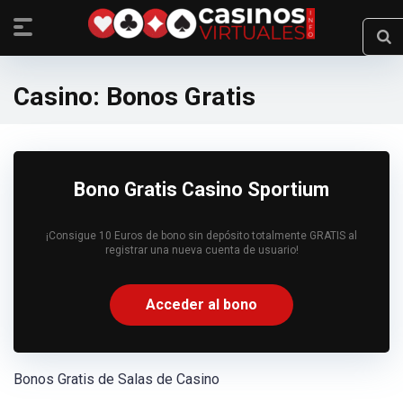
Casino: Bonos Gratis
Bono Gratis Casino Sportium
¡Consigue 10 Euros de bono sin depósito totalmente GRATIS al
registrar una nueva cuenta de usuario!
Acceder al bono
Bonos Gratis de Salas de Casino