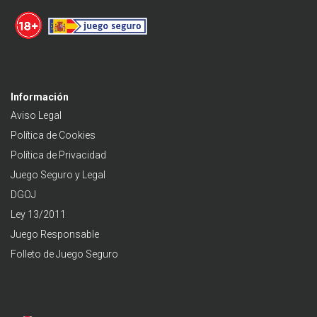
Información
Aviso Legal
Política de Cookies
Política de Privacidad
Juego Seguro y Legal
DGOJ
Ley 13/2011
Juego Responsable
Folleto de Juego Seguro